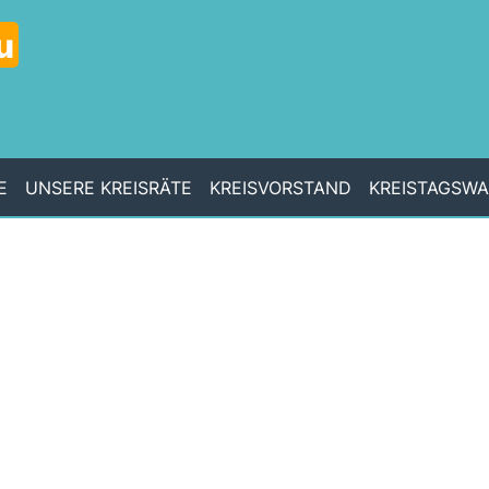
u
E
UNSERE KREISRÄTE
KREISVORSTAND
KREISTAGSW