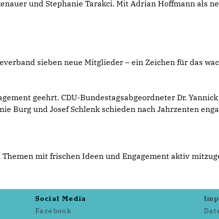
enauer und Stephanie Tarakci. Mit Adrian Hoffmann als ne
and sieben neue Mitglieder – ein Zeichen für das wachse
ngagement geehrt. CDU-Bundestagsabgeordneter Dr. Yannick
anie Burg und Josef Schlenk schieden nach Jahrzenten engag
n Themen mit frischen Ideen und Engagement aktiv mitzuge
Social Media
Imp
Facebook
Dat